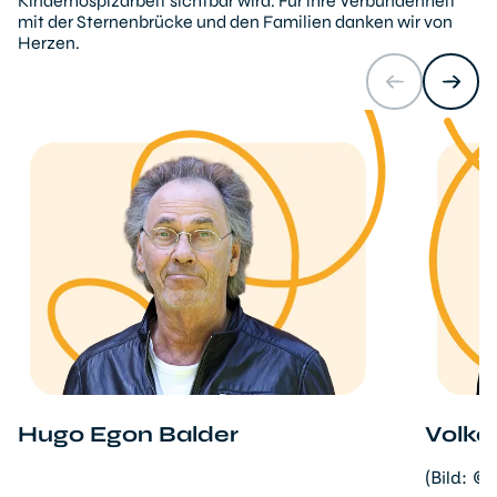
Kinderhospizarbeit sichtbar wird. Für ihre Verbundenheit
mit der Sternenbrücke und den Familien danken wir von
Herzen.
Hugo Egon Balder
Volka
(Bild: ©