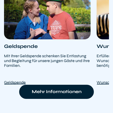
Geldspende
Wunsc
Mit Ihrer Geldspende schenken Sie Entlastung
Erfüllen
und Begleitung für unsere jungen Gäste und ihre
Wunschlis
Familien.
benötige
Geldspende
Wunschl
Mehr Informationen