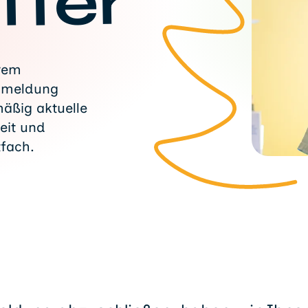
tter
erem
Anmeldung
äßig aktuelle
eit und
fach.