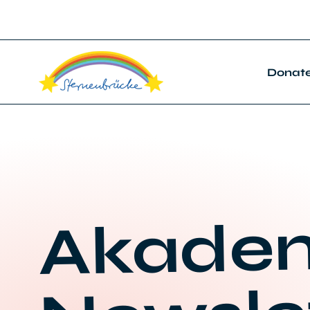
Donat
Akadem