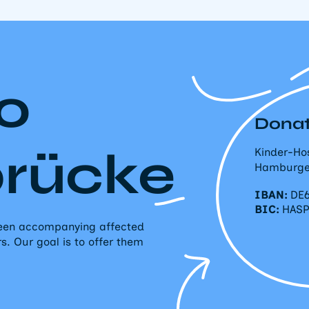
o
Donat
brücke
Kinder-Ho
Hamburge
IBAN:
DE6
BIC:
HAS
 been accompanying affected
rs. Our goal is to offer them