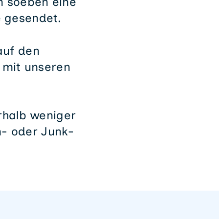
n soeben eine
 gesendet.
 auf den
g mit unseren
erhalb weniger
m- oder Junk-