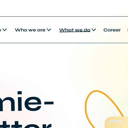
e
Who we are
What we do
Career
ie-