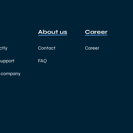
About us
Career
ctly
Contact
Career
support
FAQ
a company