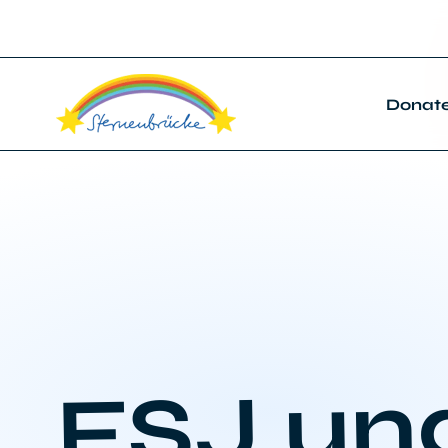
Donat
FSJ un