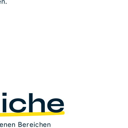
en.
iche
denen Bereichen