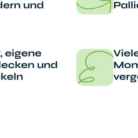
dern und
Pall
, eigene
Viel
decken und
Mome
keln
verg