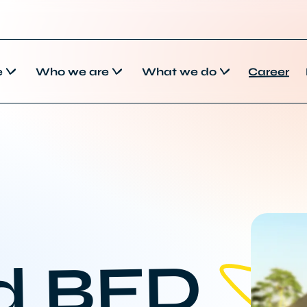
e
Who we are
What we do
Career
d BFD