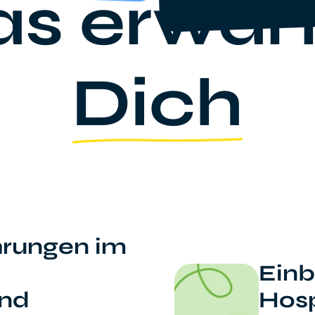
s erwar
Dich
hrungen im
Einb
end
Hosp