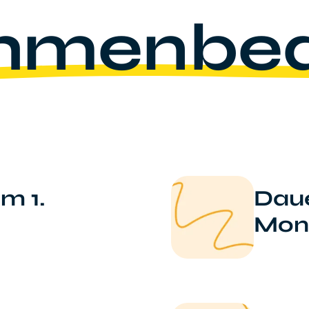
hmenbed
um 1.
Daue
Mon