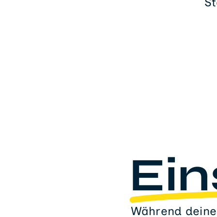
St
Ein
Während deines