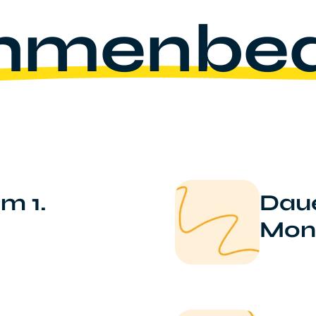
hmenbed
um 1.
Daue
Mon