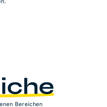
en.
iche
denen Bereichen