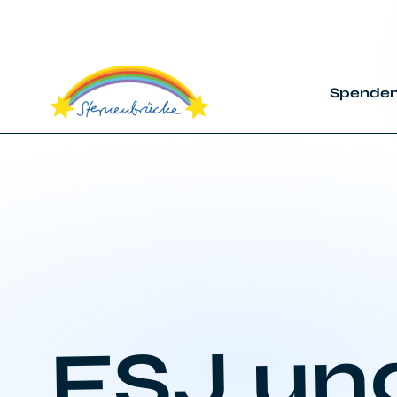
Spende
FSJ un