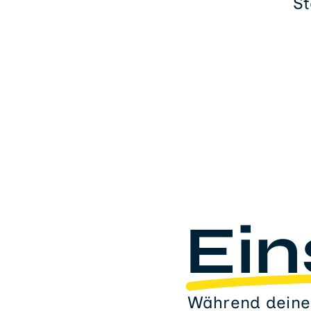
St
Ein
Während deines