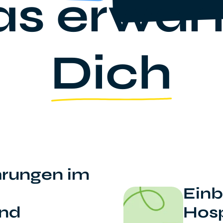
s erwar
Dich
hrungen im
Einb
end
Hosp