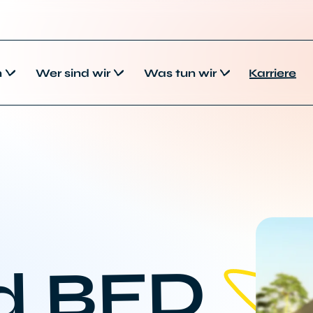
n
Wer sind wir
Was tun wir
Karriere
d BFD