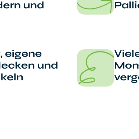
dern und
Pall
, eigene
Viel
decken und
Mome
keln
verg