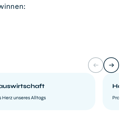
winnen:
auswirtschaft
Hauste
 Herz unseres Alltags
Praktische