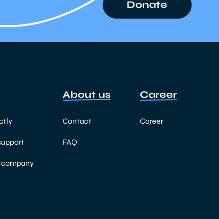
Donate
About us
Career
ctly
Contact
Career
support
FAQ
a company