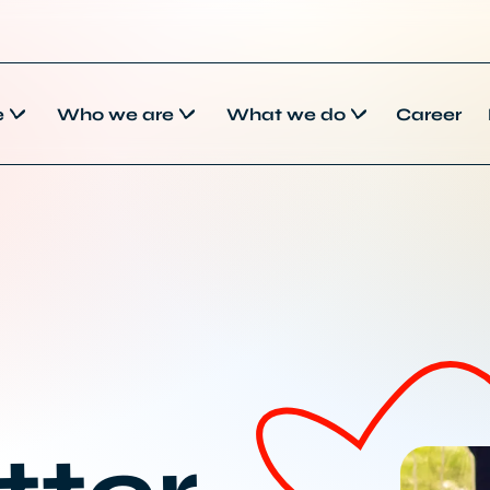
e
Who we are
What we do
Career
-