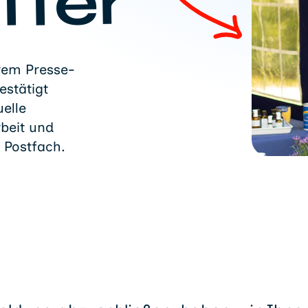
tter
rem Presse-
estätigt
elle
rbeit und
 Postfach.