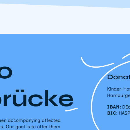
o
Donat
brücke
Kinder-Ho
Hamburge
IBAN:
DE6
BIC:
HAS
 been accompanying affected
rs. Our goal is to offer them