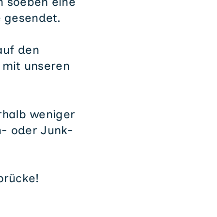
n soeben eine
 gesendet.
 auf den
g mit unseren
erhalb weniger
m- oder Junk-
brücke!