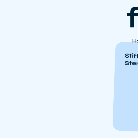
Ha
Sti
Ste