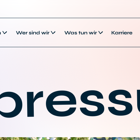
n
Wer sind wir
Was tun wir
Karriere
pres