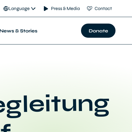
Language
Press & Media
Contact
News & Stories
Donate
egleitung