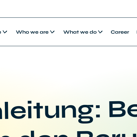
e
Who we are
What we do
Career
leitung: B