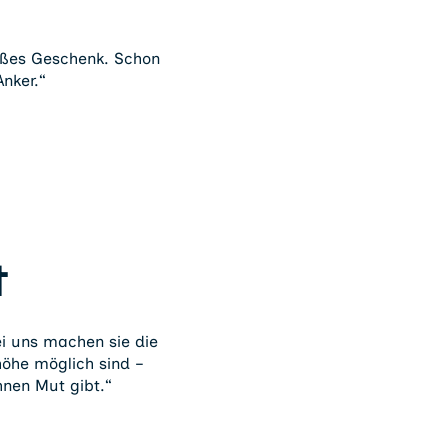
großes Geschenk. Schon
Anker.“
t
ei uns machen sie die
he möglich sind –
nen Mut gibt.“