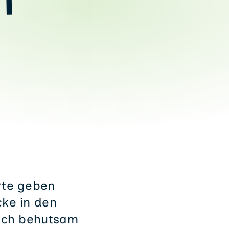
f
rte geben
cke in den
sich behutsam