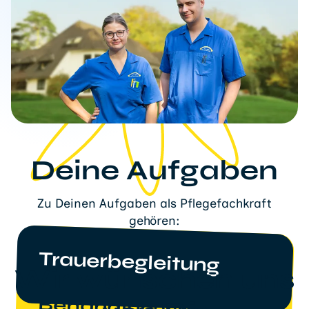
Deine Aufgaben
Zu Deinen Aufgaben als Pflegefachkraft
gehören:
Trauerbegleitung
Palliativpflege -
Grund- und
Wir wünschen uns
Behandlungspflege