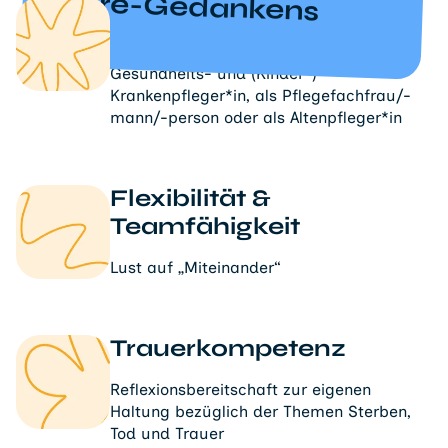
Care-Gedankens
Ausbildung
eine abgeschlossene Ausbildung als
Gesundheits- und (Kinder-)
Krankenpfleger*in, als Pflegefachfrau/-
mann/-person oder als Altenpfleger*in
Flexibilität &
Teamfähigkeit
Lust auf „Miteinander“
Trauerkompetenz
Reflexionsbereitschaft zur eigenen
Haltung bezüglich der Themen Sterben,
Tod und Trauer