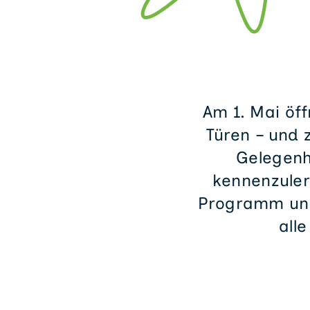
Am 1. Mai öf
Türen – und 
Gelegenh
kennenzuler
Programm und
all