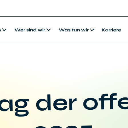
n
Wer sind wir
Was tun wir
Karriere
ag der off