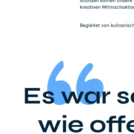
Ständen kamen unsere M
kreativen Mitmachaktio
Begleitet von kulinari
Es war s
wie off