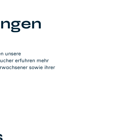
ungen
en unsere
esucher erfuhren mehr
Erwachsener sowie ihrer
s