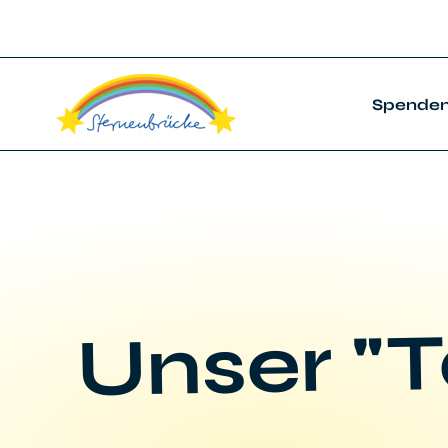
Spende
Unser "T