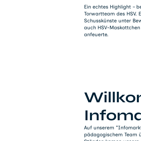
Ein echtes Highlight –
Torwartteam des HSV. E
Schusskünste unter Bewe
auch HSV-Maskottchen D
anfeuerte.
Willk
Infoma
Auf unserem "Infomarktp
pädagogischem Team über