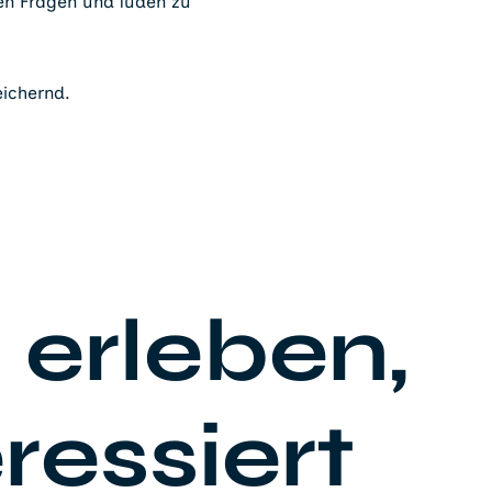
en Fragen und luden zu
ichernd.
 erleben,
ressiert