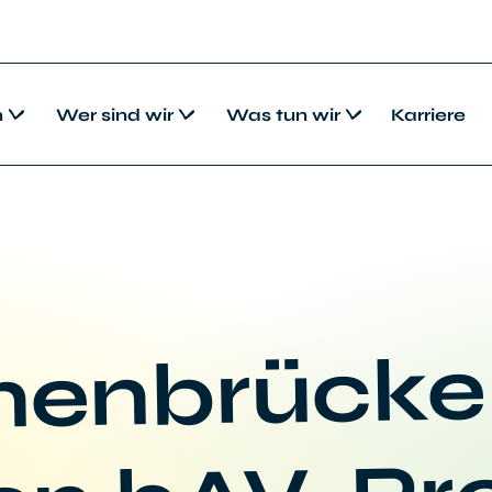
n
Wer sind wir
Was tun wir
Karriere
rnenbrücke