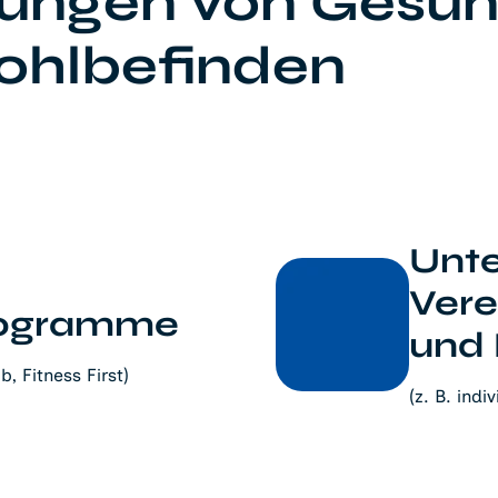
ungen von Gesun
ohlbefinden
Unte
Vere
rogramme
und 
b, Fitness First)
(z. B. indi