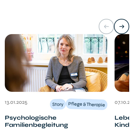
13.01.2025
07.10.20
Pflege & Therapie
Story
Psychologische
Leben
Familienbegleitung
Kinde