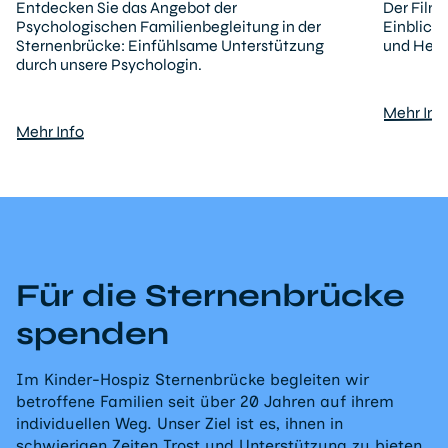
Entdecken Sie das Angebot der
Der Film
Psychologischen Familienbegleitung in der
Einblicke
Sternenbrücke: Einfühlsame Unterstützung
und Hera
durch unsere Psychologin.
Mehr Inf
Mehr Info
Für die Sternenbrücke
spenden
Im Kinder-Hospiz Sternenbrücke begleiten wir
betroffene Familien seit über 20 Jahren auf ihrem
individuellen Weg. Unser Ziel ist es, ihnen in
schwierigen Zeiten Trost und Unterstützung zu bieten.