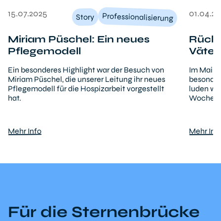
15.07.2025
01.04.2
Professionalisierung
Story
Miriam Püschel: Ein neues
Rückb
Pflegemodell
Väter
Ein besonderes Highlight war der Besuch von
Im Mai fa
Miriam Püschel, die unserer Leitung ihr neues
besondere
Pflegemodell für die Hospizarbeit vorgestellt
luden wir
hat.
Wochene
Mehr Info
Mehr Inf
Für die Sternenbrücke